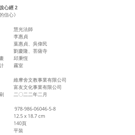
說心經 2
的信心》
 慧光法師
 李惠貞
 葉惠貞、吳偉民
 劉慶隆、菩薩寺
書畫 邱秉恆
設計 霧室
 維摩舍文教事業有限公司
 富友文化事業有限公司
一刷 二〇二二年二月
 978-986-06046-5-8
2.5 x 18.7 cm
 140頁
格 平裝