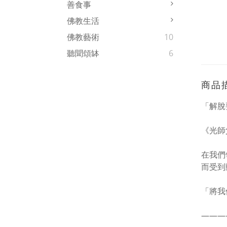
善食事
佛教生活
佛教藝術
10
聽聞頌缽
6
商品
「解脫
《光師
在我們
而受到
「將我
———