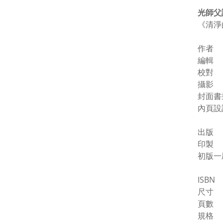
光師父
《清淨
作者
編輯
校對
攝影
封面
內頁
出版
印製
初版
ISBN
尺寸 1
頁數
規