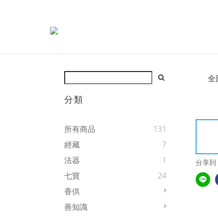
全
分類
所有商品
131
經藏
7
法器
1
分享到
七寶
24
香供
善知識