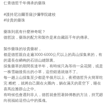
仁青德哲千年傳承的藥珠
#護持尼泊爾菩薩沙彌學院建校
#珍貴的藥珠
藥珠到底有什麼神奇呢？
德哲說，藥珠的配方和製作是來自藏區千年的傳承。
製作藥珠的珍貴藥材，
都是德哲親自走遍3000-6000公尺以上的高山採集來的，有
的還長在嶙峋的石頭山縫隙裏。
採集藥草的期間長達半年，有時候只為等待一朵花開，或是
一株雪融後長出的小草，這些錯過就做不了。
每一趟上山採集至少都是半個月以上，夜裡德哲升火簡單吃
完 糌粑 ，就將自己圍在火圈內，躺在滿天的星空下，睡在
喜馬拉雅群山之中。
有時候也會遇到非人，德哲就會照著師傅教的方法，持咒廻
向祝福給這些山中的孤魂。